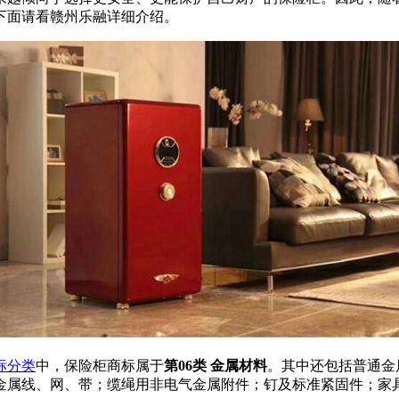
下面请看赣州乐融详细介绍。
标分类
中，保险柜商标属于
第06类 金属材料
。其中还包括普通金
金属线、网、带；缆绳用非电气金属附件；钉及标准紧固件；家