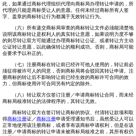
此，如果通过商标代理组织代理向商标局办理转让申请的，所
代理的只能是商标受让人的意愿。任何未经过商标所有人签
字、盖章的商标转让行为都属于无效转让行为。
（六）所有递交商标局审查的商标转让文件必须能清楚地
说明该商标转让是权利人的真实转让意愿，如果说明力度不够
的则尽转让双方可能通过办理商标转让公证、或者转让方主动
公证转让意愿，以此确保转让的顺利成功。否则，商标局可能
会要求予以补正的。
（七）注册商标在转让前已经许可他人使用的，转让前必
须征得被许可人的同意，否则商标局将会驳回其转让申请。注
册商标的转让后不影响转让前已经生效的商标许可合同的效
力，但商标使用许可合同另有约定的除外。
（八）转让双方仅签订注册／申请商标转让合同，而未经
商标局核准转让的法律程序的，其转让无效。
商标转让双方在签订转让商标的协议、付清转让款项和取
得
商标注册
证／
商标注册
申请受理通知书后，虽然受让人可以
正常地使用该注册商标，或者享有该商标申请权利，但是在该
注册／申请商标的转让申请未被商标局核准之前，其所有权仍